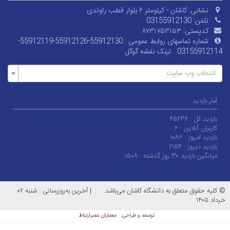
نشانی:
کاشان - کیلومتر ۶ بلوار قطب راوندی
تلفن:
03155912130
کدپستی:
۸۷۳۱۷۵۳۱۵۳
شماره تماسهای روابط عمومی : 55912130-55912126-55912119-
03155912114
لینک نقشه گوگل
انتخاب وب سایت
آمار بازدید
بازدید کل :
۴۵۲۳۶
کاربران آنلاین :
۶
بازدید امروز :
۱۰۸۶
بازدید دیروز :
۲۱۵۴
میانگین بازدید ۳۰ روز گذشته :
۱۵۰۸
کلیه حقوق متعلق به دانشگاه کاشان می‌باشد.
|
آخرین به‌روزرسانی : شنبه ۰۲
داد ۱۴۰۵
معماران عصر‌ارتباط
توسعه و طراحی: